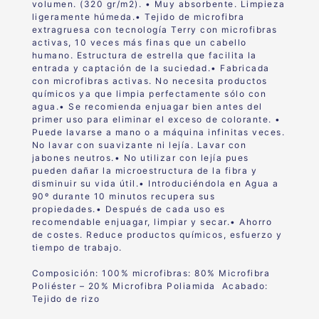
volumen. (320 gr/m
2
).
•
Muy absorbente. Limpieza
ligeramente húmeda.
•
Tejido de microfibra
extragruesa con tecnología Terry con microfibras
activas, 10 veces más finas que un cabello
humano.
Estructura de estrella que facilita la
entrada y captación de la suciedad.
•
Fabricada
con microfibras activas. No necesita productos
químicos ya que limpia perfectamente sólo con
agua.
•
Se recomienda enjuagar bien antes del
primer uso para eliminar el exceso de colorante.
•
Puede lavarse a mano o a máquina infinitas veces.
No lavar con suavizante ni lejía. Lavar con
jabones neutros.
•
No utilizar con lejía pues
pueden dañar la microestructura de la fibra y
disminuir su vida útil.
•
Introduciéndola en Agua a
90º durante 10 minutos recupera sus
propiedades.
•
Después de cada uso es
recomendable enjuagar, limpiar y secar.
•
Ahorro
de costes. Reduce productos químicos, esfuerzo y
tiempo de trabajo.
Composición:
100% microfibras
: 80% Microfibra
Poliéster – 20% Microfibra Poliamida Acabado:
Tejido de rizo