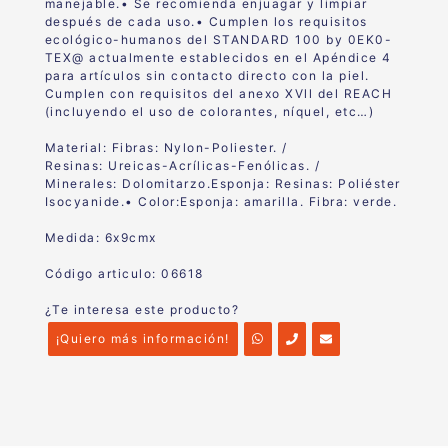
manejable.• Se recomienda enjuagar y limpiar
después de cada uso.• Cumplen los requisitos
ecológico-humanos del STANDARD 100 by 0EK0-
TEX@ actualmente establecidos en el Apéndice 4
para artículos sin contacto directo con la piel.
Cumplen con requisitos del anexo XVll del REACH
(incluyendo el uso de colorantes, níquel, etc…)
Material: Fibras:
Nylon-Poliester. /
Resinas:
Ureicas-Acrílicas-Fenólicas. /
Minerales:
Dolomitarzo.
Esponja:
Resinas: Poliéster
Isocyanide.
• Color:
Esponja: amarilla. Fibra: verde.
Medida:
6x9cmx
Código articulo: 06618
¿Te interesa este producto?
¡Quiero más información!