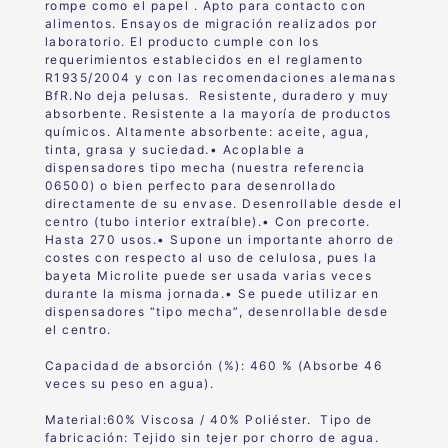
rompe como el papel . Apto para contacto con
alimentos. Ensayos de migración realizados por
laboratorio. El producto cumple con los
requerimientos establecidos en el reglamento
R1935/2004 y con las recomendaciones alemanas
BfR.
No deja pelusas. Resistente, duradero y muy
absorbente. Resistente a la mayoría de productos
químicos. Altamente absorbente: aceite, agua,
tinta, grasa y suciedad.• Acoplable a
dispensadores tipo mecha (nuestra referencia
06500) o bien perfecto para desenrollado
directamente de su envase. Desenrollable desde el
centro (tubo interior extraíble).• Con precorte.
Hasta 270 usos.• Supone un importante ahorro de
costes con respecto al uso de celulosa, pues la
bayeta Microlite puede ser usada varias veces
durante la misma jornada.• Se puede utilizar en
dispensadores “tipo mecha”, desenrollable desde
el centro.
Capacidad de absorción (%):
460 % (Absorbe 46
veces su peso en agua).
Material:60% Viscosa / 40% Poliéster. Tipo de
fabricación: Tejido sin tejer por chorro de agua.