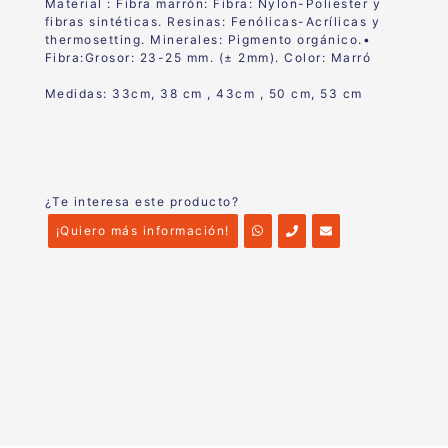
Material : Fibra marrón:
Fibra
: Nylon-Poliester y
fibras sintéticas.
Resinas
: Fenólicas-Acrílicas y
thermosetting.
Minerales
: Pigmento orgánico.
•
Fibra:
Grosor:
23-25 mm. (± 2mm).
Color:
Marró
Medidas: 33cm, 38 cm , 43cm , 50 cm, 53 cm
¿Te interesa este producto?
¡Quiero más información!