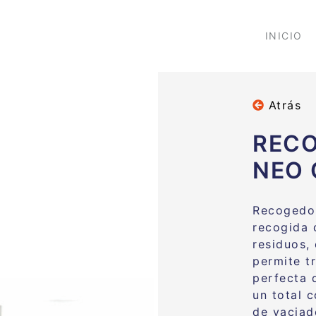
INICIO
Atrás
REC
NEO 
Recogedor
recogida 
residuos
,
permite t
perfecta 
un total c
de vaciad