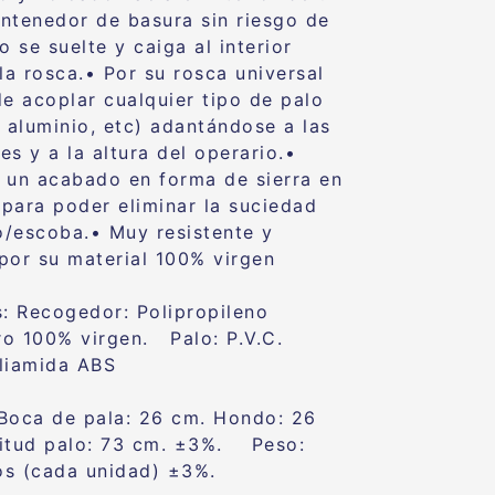
ntenedor de basura sin riesgo de
lo se suelte y caiga
al interior
la rosca.
•
Por su rosca universal
de acoplar cualquier tipo de palo
, aluminio, etc) adantándose a las
es y a la
altura del operario.
•
 un acabado en forma de sierra en
l para poder eliminar la suciedad
lo/escoba.
•
Muy resistente y
por su material 100% virgen
s:
Recogedor
: Polipropileno
ro 100% virgen.
Palo
: P.V.C.
oliamida ABS
Boca de pala:
26 cm.
Hondo
: 26
itud palo:
73 cm. ±3%. Peso:
s (cada unidad) ±3%.