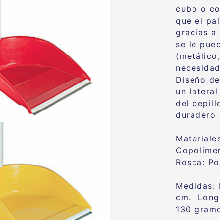
cubo o co
que el pa
gracias a 
se le pue
(metálico
necesidad
Diseño de
un latera
del cepil
duradero 
Materiale
Copolime
Rosca
: P
Medidas:
cm.
Long
130 gramo