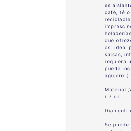
es aislant
café, té 
reciclable
imprescind
heladería
que ofrez
es ideal 
salsas, i
requiera 
puede inc
agujero ( 
Material 
/ 7 oz
Diamentr
Se puede 