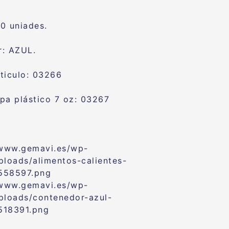
0 uniades.
r: AZUL.
ticulo: 03266
pa plástico 7 oz: 03267