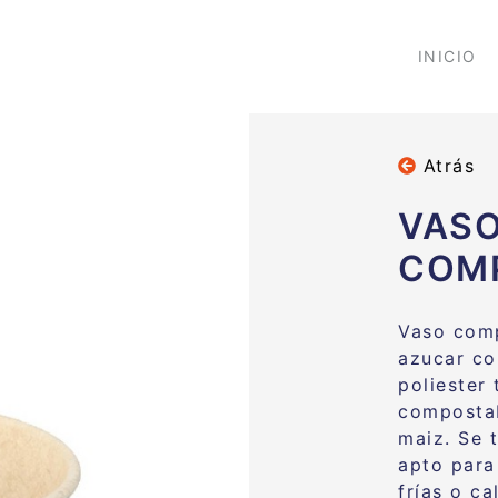
INICIO
Atrás
VASO
COMP
Vaso comp
azucar co
poliester
compostab
maiz. Se 
apto para
frías o ca