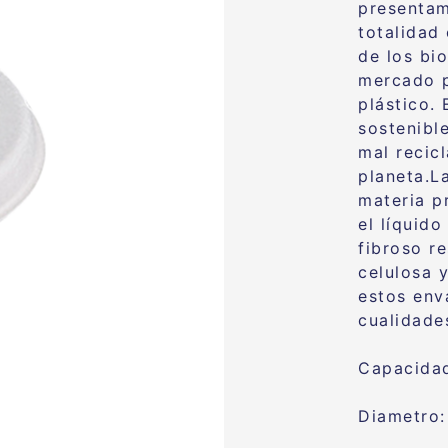
presentam
totalidad
de los bi
mercado p
plástico. 
sostenible
mal recicl
planeta.L
materia p
el líquid
fibroso r
celulosa y
estos env
cualidade
Capacidad
Diametro: