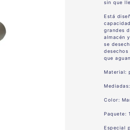
sin que l
Está dise
capacida
grandes d
almacén y
se desech
desechos 
que aguan
Material:
Mediadas:
Color: Ma
Paquete: 
Especial 