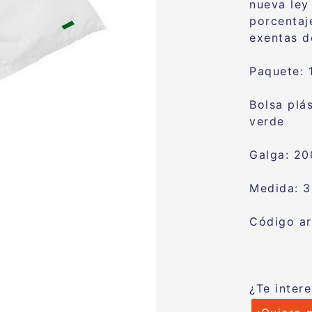
nueva ley
porcentaj
exentas d
Paquete:
Bolsa plá
verde
Galga: 20
Medida: 
Código ar
¿Te inter