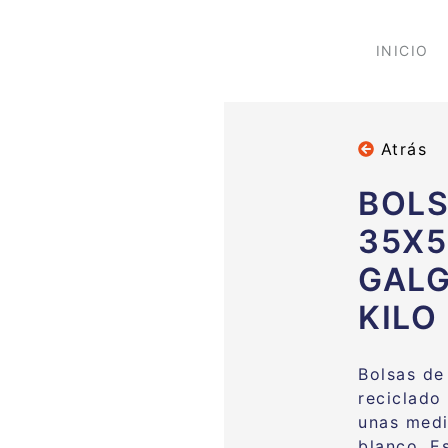
INICIO
Atrás
BOLS
35X5
GALG
KILO
Bolsas de 
reciclado
unas med
blanco. E