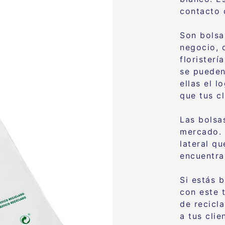
contacto 
Son bolsa
negocio, 
florister
se pueden
ellas el 
que tus c
Las bolsa
mercado. 
lateral q
encuentra
Si estás 
con este 
de recicl
a tus cli