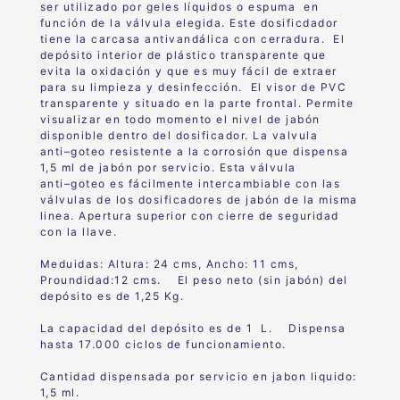
ser utilizado por geles líquidos o espuma en
función de la válvula elegida. Este dosificdador
tiene la carcasa antivandálica con cerradura.
El
depósito interior
de plástico
transparente
que
evita la
oxidación y que es muy fácil de extraer
para su limpieza y
desinfección.
El visor
de PVC
transparente y situado
en la parte frontal. P
ermite
visualizar en todo momento el nivel de jabón
disponible dentro del
dosificador.
La valvula
anti
–
goteo resistente a la corrosión
que dispensa
1,5 ml de jabón por ser
vicio. Esta válvula
anti
–
goteo
es fácilmente intercambiable con las
válvulas de los dosificadores de jabón de la misma
linea.
Apertura superior con cierre de seguridad
con la llave.
Meduidas: Altura: 24 cms, Ancho: 11 cms,
Proundidad:12 cms. El peso neto (sin jabón) del
depósito es de 1,25 Kg.
La capacidad del depósito es de 1 L. Dispensa
hasta 17.000 ciclos de funcionamiento.
Cantidad dispensada por servicio en jabon liquido:
1,5 ml.