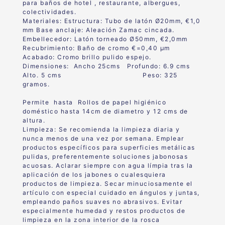
para baños de hotel , restaurante, albergues,
colectividades.
Materiales: Estructura: Tubo de latón Ø20mm, €1,0
mm Base anclaje: Aleación Zamac cincada.
Embellecedor: Latón torneado Ø50mm, €2,0mm
Recubrimiento: Baño de cromo €=0,40 μm
Acabado: Cromo brillo pulido espejo.
Dimensiones: Ancho 25cms Profundo: 6.9 cms
Alto. 5 cms Peso: 325
gramos.
Permite hasta Rollos de papel higiénico
doméstico hasta 14cm de diametro y 12 cms de
altura.
Limpieza: Se recomienda la limpieza diaria y
nunca menos de una vez por semana. Emplear
productos específicos para superficies metálicas
pulidas, preferentemente soluciones jabonosas
acuosas. Aclarar siempre con agua límpia tras la
aplicación de los jabones o cualesquiera
productos de limpieza. Secar minuciosamente el
artículo con especial cuidado en ángulos y juntas,
empleando paños suaves no abrasivos. Evitar
especialmente humedad y restos productos de
limpieza en la zona interior de la rosca