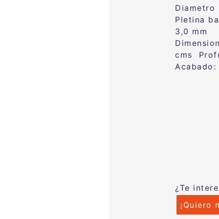
Diametro
Pletina b
3,0 mm
Dimensio
cms Prof
Acabado: 
¿Te inter
¡Quiero 