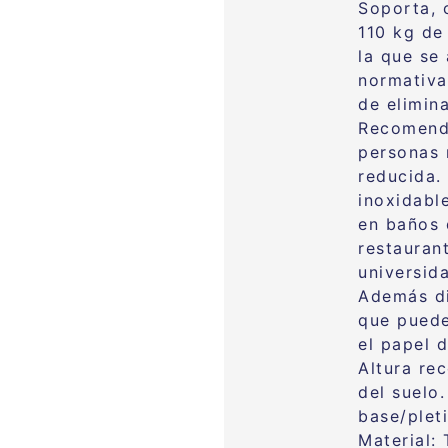
Soporta, 
110 kg de
la que se
normativa
de elimin
Recomenda
personas 
reducida.
inoxidabl
en baños 
restaurant
universid
Además di
que puede
el papel d
Altura re
del suelo
base/plet
Material: