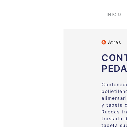
INICIO
Atrás
CON
PEDA
Contenedo
polietile
alimentar
y tapeta 
Ruedas tr
traslado 
tapeta su