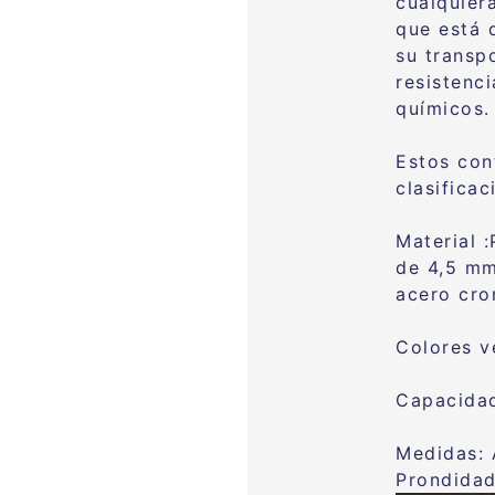
cualquier
que está 
su transp
resistenc
químicos.
Estos con
clasificac
Material 
de 4,5 mm
acero cr
Colores ve
Capacidad
Medidas:
Prondida