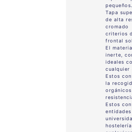
pequeños
Tapa supe
de alta re
cromado s
criterios
frontal so
El materi
inerte, c
ideales c
cualquier
Estos con
la recogi
orgánicos
resistenci
Estos con
entidades
universid
hostelerí