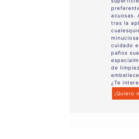
superficie
preferent
acuosas. 
tras la ap
cualesqui
minuciosa
cuidado e
paños sua
especialm
de limpiez
embellece
¿Te inter
¡Quiero 