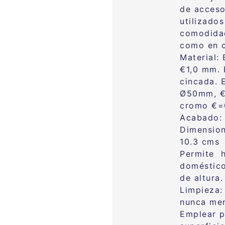
de acceso
utilizado
comodidad
como en c
Material:
€1,0 mm. 
cincada. 
Ø50mm, €
cromo €=
Acabado: 
Dimension
10.3 cms 
Permite h
doméstico
de altura.
Limpieza:
nunca men
Emplear p