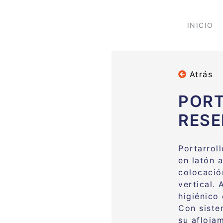
INICIO
Atrás
PORT
RESE
Portarrol
en latón 
colocació
vertical.
higiénico
Con siste
su afloja