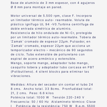
Base de aluminio de 3 mm espesor, con 4 agujeros
Ø 8 mm para montaje en pared.
Motor universal de 5.500 rpm, clase F. Incorpora
un limitador térmico auto- rearmable. Voluta de
plástico ignífugo UL 94 -V0.Turbina centrífuga de
doble entrada simétrica de aluminio.
Resistencia de hilo ondulado de Ni-Cr, protegida
por un limitador térmico auto-rearmable. Tobera de
‘Zamak’ cromado de espesor 22μm. Pulsador, en
‘Zamak’ cromado, espesor 22μm que acciona un
temporizador electro – mecánico de 90 segundos
de ciclo. Tubo extensible de poliuretano con
espiral de acero armónico y extensible.
Mango, soporte mango, adaptador tubo mango,
casquillo tobera y adaptador tubo carcasa en PBT
(Polibutileno). 4 silent blocks para eliminar las
vibraciones.
Medidas: Altura del secador sin contar el tubo 24
8 cms. Ancho total. 33 8cms. Pronfudidad total:
21, 2 cms. Peso: 6.6 kilos
Poténcia total: 1000 W Tensión 220-240 V
Frecuencia: 50 / 60 Hz Aislamineto térmico: Clase
I Poténcia de la resisténcia: 750 W R.p.m. 5500