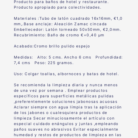
Producto para baños de hotel y restaurante.
Producto apropiado para colectividades.
Materiales :Tubo de latón cuadrado 16x16mm, €1,0
mm,.Base anclaje: Aleación Zamac cincada
Embellecedor: Latón torneado 50x50mm, €2,0mm.
Recubrimiento: Baño de cromo €=0,40 μm
Acabado:Cromo brillo pulido espejo
Medidas: Alto: 5 cms. Ancho 6 cms Profundidad:
7,4 cms Peso: 225 gramos.
Uso: Colgar toallas, albornoces y batas de hotel.
Se recomienda la limpieza diaria y nunca menos
de una vez por semana . Emplear productos
específicos para superficies metálicas pulidas
,preferentemente soluciones jabonosas acuosas
Aclarar siempre con agua límpia tras la aplicación
de los jabones o cualesquiera productos de
limpieza Secar minuciosamente el artículo con
especial cuidado enángulos y juntas ,empleando
paños suaves no abrasivos Evitar especialmente
humedad y restos de productos de limpieza en las