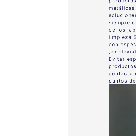
productos
metálicas
solucione
siempre c
de los ja
limpieza 
con espec
,empleand
Evitar es
productos
contacto 
puntos de