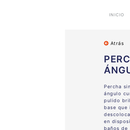
INICIO
Atrás
PERC
ÁNG
Percha si
ángulo cu
pulido bri
base que 
descoloca
en dispos
baños de 