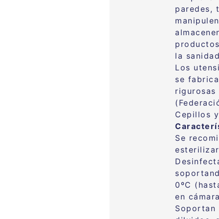
paredes, 
manipulen
almacenen
productos
la sanidad
Los utensi
se fabric
rigurosas 
(Federaci
Cepillos 
Caracterí
Se recomi
esteriliz
Desinfect
soportand
0ºC (hast
en cámaras
Soportan 