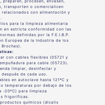
, preparen, procesen, envasen,
, transporten o comercialicen
 relacionados con alimentación y
.
lios para la limpieza alimentaria
an en estricta conformidad con las
normas definidas por la F.E.I.B.P.
ón Europea de la Industria de los
y Brochas).
sticas:
zar con cables flexibles (05721 y
empuñadura para cable (05723).
enda limpiar, desinfectar y
ar después de cada uso.
ables en autoclave hasta 121ºC y
o temperaturas por debajo de los
a -20ºC) para limpieza
 frigoríficas.
productos químicos (álcalis