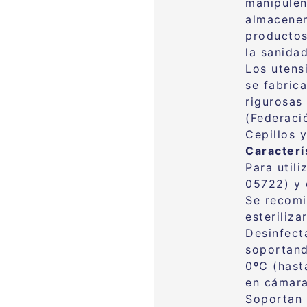
manipulen
almacenen
productos
la sanidad
Los utensi
se fabric
rigurosas 
(Federaci
Cepillos 
Caracterí
Para utili
05722) y 
Se recomi
esteriliz
Desinfect
soportand
0ºC (hast
en cámaras
Soportan 