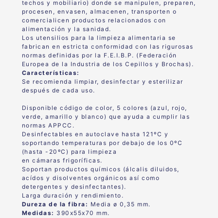
techos y mobiliario) donde se manipulen, preparen,
procesen, envasen, almacenen, transporten o
comercialicen productos relacionados con
alimentación y la sanidad.
Los utensilios para la limpieza alimentaria se
fabrican en estricta conformidad con las rigurosas
normas definidas por la F.E.I.B.P. (Federación
Europea de la Industria de los Cepillos y Brochas).
Características:
Se recomienda limpiar, desinfectar y esterilizar
después de cada uso.
Disponible código de color, 5 colores (azul, rojo,
verde, amarillo y blanco) que ayuda a cumplir las
normas APPCC.
Desinfectables en autoclave hasta 121ºC y
soportando temperaturas por debajo de los 0ºC
(hasta -20ºC) para limpieza
en cámaras frigoríficas.
Soportan productos químicos (álcalis diluidos,
acídos y disolventes orgánicos así como
detergentes y desinfectantes).
Larga duración y rendimiento.
Dureza de la fibra:
Media ø 0,35 mm.
Medidas:
390x55x70 mm.