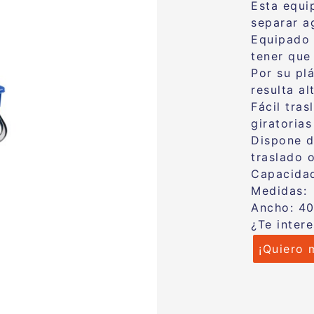
Esta equ
separar a
Equipado 
tener que 
Por su pl
resulta al
Fácil tra
giratorias
Dispone de
traslado 
Capacidad
Medidas: 
Ancho: 40
¿Te inter
¡Quiero 