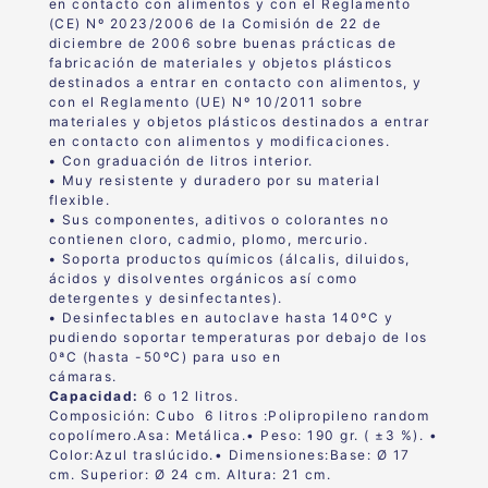
en contacto con alimentos y con el Reglamento
(CE) Nº 2023/2006 de la Comisión de 22 de
diciembre de 2006 sobre buenas prácticas de
fabricación de materiales y objetos plásticos
destinados a entrar en contacto con alimentos, y
con el Reglamento (UE) Nº 10/2011 sobre
materiales y objetos plásticos destinados a entrar
en contacto con alimentos y modificaciones.
•
Con graduación de litros interior.
•
Muy resistente y duradero por su material
flexible.
•
Sus componentes, aditivos o colorantes no
contienen cloro, cadmio, plomo, mercurio.
•
Soporta productos químicos (álcalis, diluidos,
ácidos y disolventes orgánicos así como
detergentes y desinfectantes).
•
Desinfectables en autoclave hasta 140ºC y
pudiendo soportar temperaturas por debajo de los
0ªC (hasta -50ºC) para uso en
cámaras.
Capacidad:
6 o 12 litros.
Composición:
Cubo 6 litros :
Polipropileno random
copolímero.
Asa:
Metálica.
• Peso:
190 gr. ( ±3 %).
•
Color:
Azul traslúcido.
• Dimensiones:
Base: Ø 17
cm. Superior: Ø 24 cm. Altura: 21 cm.