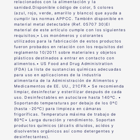
relacionados con la alimentación y la
sanidad
.Disponible código de color, 5 colores
(azul, rojo, verde, amarillo y blanco) que ayuda a
cumplir las normas APPCC. También disponible en
material metal detectable (Ref. 05707 30)El
material de este artículo cumple con los siguientes
requisitos;• Los monómeros y colorantes
utilizados para la fabricación de estos productos
fueron probados en relación con los requisitos del
reglamento 10/2011 sobre materiales y objetos
plásticos destinados a entrar en contacto con
alimentos.• US Food and Drug Administration
(FDA) La lista de sustancias químicas adecuadas
para uso en aplicaciones de la industria
alimentaria de la Administración de Alimentos y
Medicamentos de EE. UU., 21CFR.• Se recomienda
limpiar, desinfectar y esterilizar después de cada
uso. Desinfectables en autoclave hasta 140ºC. •
Soportando temperaturas por debajo de los 0ºC
(hasta -20ºC) para limpieza en cámaras
frigoríficas. Temperatura máxima de trabajo de
80ºC• Larga duración y rendimiento. Soportan
productos químicos (álcalis diluidos, acídos y
disolventes orgánicos así como detergentes y
desinfectantes).