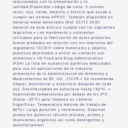
relacionados con la alimentación y la
sanidad
.Disponible código de color, 5 colores
(azul, rojo, verde, amarillo y blanco) que ayuda a
cumplir las normas APPCC. También disponible en
material metal detectable (Ref. 05712 30)El
material de este artículo cumple con los siguientes
requisitos;• Los monómeros y colorantes
utilizados para la fabricación de estos productos
fueron probados en relación con los requisitos del
reglamento 10/2011 sobre materiales y objetos
plásticos destinados a entrar en contacto con
alimentos.• US Food and Drug Administration
(FDA) La lista de sustancias químicas adecuadas
para uso en aplicaciones de la industria
alimentaria de la Administración de Alimentos y
Medicamentos de EE. UU., 21CFR.• Se recomienda
limpiar, desinfectar y esterilizar después de cada
uso. Desinfectables en autoclave hasta 140ºC. •
Soportando temperaturas por debajo de los 0ºC
(hasta -20ºC) para limpieza en cámaras
frigoríficas. Temperatura máxima de trabajo de
80ºC• Larga duración y rendimiento. Soportan
productos químicos (álcalis diluidos, acídos y
disolventes orgánicos así como detergentes y
desinfectantes)