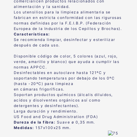
comercialicen productos relacionados con
alimentación y la sanidad.
Los utensilios para la limpieza alimentaria se
fabrican en estricta conformidad con las rigurosas
normas definidas por la F.E.I.B.P. (Federación
Europea de la Industria de los Cepillos y Brochas).
Características:
Se recomienda limpiar, desinfectar y esterilizar
después de cada uso.
Disponible código de color, 5 colores (azul, rojo,
verde, amarillo y blanco) que ayuda a cumplir las
normas APPCC.
Desinfectables en autoclave hasta 121ºC y
soportando temperaturas por debajo de los 0ºC
(hasta -20ºC) para limpieza
en cámaras frigoríficas.
Soportan productos químicos (álcalis diluidos,
acídos y disolventes orgánicos así como
detergentes y desinfectantes).
Larga duración y rendimiento.
US Food and Drug Administration (FDA)
Dureza de la fibra:
Suave ø 0,35 mm.
Medidas:
157x100x25 mm.