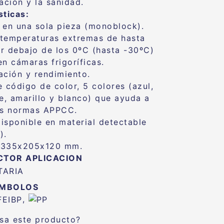
ación y la sanidad.
sticas:
 en una sola pieza (monoblock).
temperaturas extremas de hasta
r debajo de los 0ºC (hasta -30ºC)
en cámaras frigoríficas.
ación y rendimiento.
e código de color, 5 colores (azul,
de, amarillo y blanco) que ayuda a
as normas APPCC.
isponible en material detectable
).
335x205x120 mm.
CTOR APLICACION
IMBOLOS
,
esa este producto?