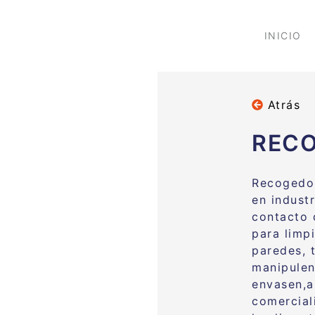
INICIO
Atrás
REC
Recogedor
en indust
contacto 
para limpi
paredes, 
manipulen
envasen,a
comercial