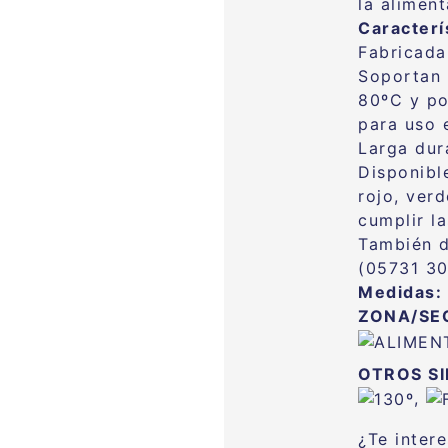
la aliment
Caracterí
Fabricada
Soportan 
80ºC y po
para uso 
Larga dur
Disponibl
rojo, ver
cumplir l
También d
(05731 30
Medidas:
ZONA/SE
OTROS S
,
¿Te inter