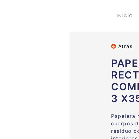
INICIO
Atrás
PAPE
REC
COMP
3 X3
Papelera r
cuerpos d
residuo c
interiores