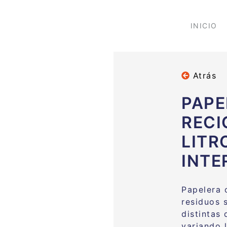
INICIO
Atrás
PAPE
RECI
LITR
INTE
Papelera c
residuos s
distintas 
variando 