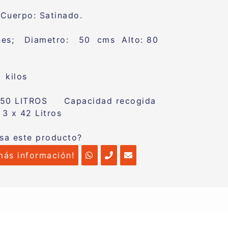
:
Cuerpo: Satinado.
nes;
Diametro: 50 cms Alto: 80
s.
9 kilos
150 LITROS
Capacidad recogida
 3 x 42 Litros
esa este producto?
más información!