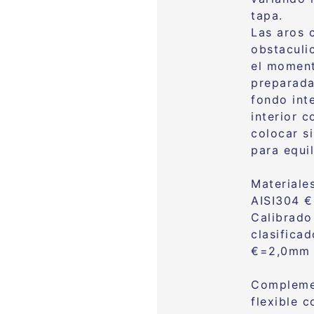
tapa.
Las aros 
obstaculi
el moment
preparada
fondo int
interior 
colocar s
para equil
Materiale
AISI304 
Calibrado
clasifica
€=2,0mm
Complemen
flexible 