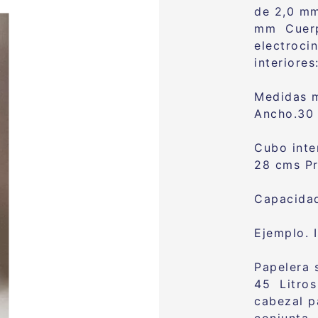
de 2,0 m
mm
Cuer
electroci
interiores
Medidas m
Ancho.30 
Cubo inte
28 cms P
Capacidad
Ejemplo. 
Papelera 
45 Litros
cabezal p