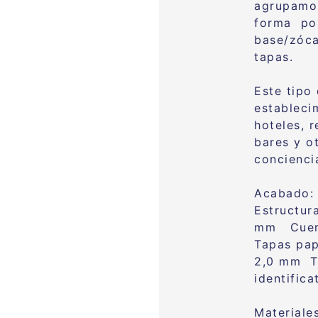
a
grupamos
forma po
base/zóc
tapas.
Este tipo
estableci
hoteles, r
bares y o
conciencia
Acabado:
Estructura
mm
Cuer
Tapas pap
2,0 mm
T
identifica
Materiale