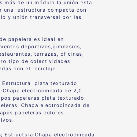
 más de un módulo la unión esta
r una estructura compacta con
alo
y unión transversal por las
 de papelera es ideal en
mientos deportivos,gimnasios,
estaurantes, terrazas, oficinas,
tro tipo de colectividades
das con el reciclaje.
 Estructura
plata texturado
:
Chapa electrocincada de 2,0
pos papeleras plata texturado
eleras:
Chapa electrocincada de
apas papeleras colores
tivos.
s; E
structura:
Chapa electrocincada