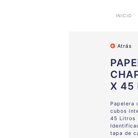
INICIO
Atrás
PAPE
CHAP
X 45
Papelera 
cubos inte
45 Litro
Identifica
tapa de c