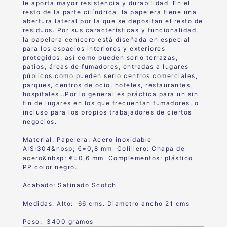
le aporta mayor resistencia y durabilidad. En el
resto de la parte cilíndrica, la papelera tiene una
abertura lateral por la que se depositan el resto de
residuos.
Por sus características y funcionalidad,
la papelera cenicero está diseñada en especial
para los espacios interiores y exteriores
protegidos, así como pueden serlo terrazas,
patios, áreas de fumadores, entradas a lugares
públicos como pueden serlo centros comerciales,
parques, centros de ocio, hoteles, restaurantes,
hospitales…Por lo general es práctica para un sin
fin de lugares en los que frecuentan fumadores, o
incluso para los propios trabajadores de ciertos
negocios.
Material:
Papelera: Acero inoxidable
AISI304&nbsp; €=0,8 mm
Colillero: Chapa de
acero&nbsp; €=0,6 mm
Complementos: plástico
PP color negro.
Acabado:
Satinado Scotc
h
Medidas: Alto: 66 cms. Diametro ancho 21 cms
Peso: 3400 gramos