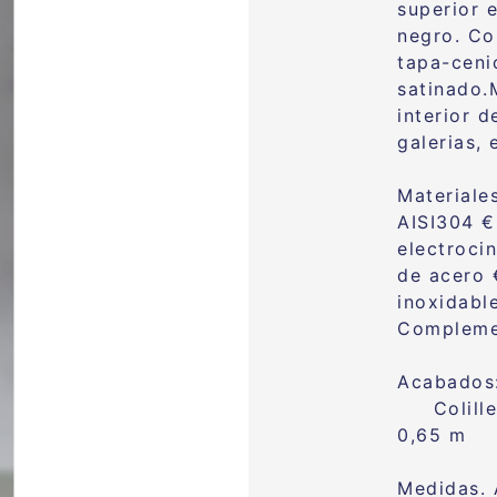
superior 
negro.
Co
tapa-ceni
satinado.
interior d
galerias, 
Materiale
AISI304 
electroc
de acero
inoxidab
Complemen
Acabados:
Colill
0,65 m
Medidas. 