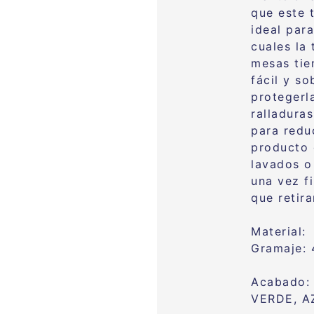
que este 
ideal par
cuales la
mesas tie
fácil y s
protegerl
ralladura
para redu
producto 
lavados o
una vez fi
que retir
Material
Gramaje:
Acabado:
VERDE, A