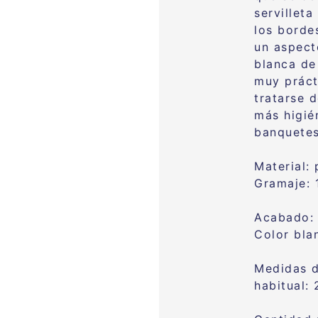
servillet
los borde
un aspect
blanca de
muy práct
tratarse d
más higié
banquetes
Material:
Gramaje: 
Acabado: 
Color bl
Medidas 
habitual: