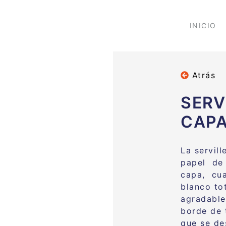
INICIO
Atrás
SERV
CAP
La servil
papel de 
capa, cua
blanco to
agradable
borde de 
que se de