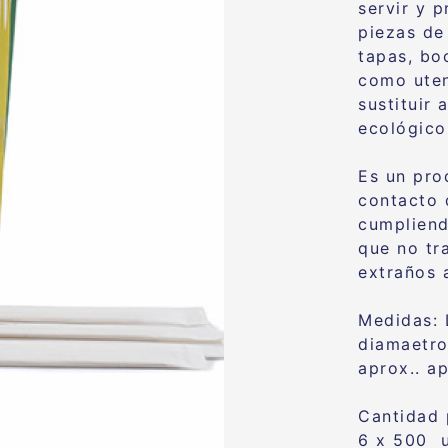
servir y p
piezas de
tapas, bo
como uten
sustituir
ecológico
Es un pro
contacto 
cumpliend
que no tra
extraños 
Medidas:
diamaetr
aprox.. a
Cantidad
6 x 500 