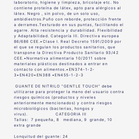
laboratorio, higie
ne
y limpieza, bricolaje
etc. No
contiene proteína de látex, apto para alérgicos al
látex. Negro , sin polvo, de un solo uso,
ambidiestros.Puño con reborde, protección frente
a derrames.Texturado en sus puntas, facilitando el
agarre. Alta resistencia y durabilidad. Flexibilidad
y Adaptabilidad. Categoría III. Directiva europea
86/686 CEE.•Clase I. Real Decreto 1591/2009 por
el que se regulan los productos sanitarios, que
transpone la Directiva Producto Sanitario 93/42
CEE.•Normativa alimentaria 10/2011 sobre
materiales plásticos destinados a entrar en
contacto con alimentos.•EN374-1-2-
3•EN420•EN388 •EN455-1-2-3
GUANTE DE NITRILO “GENTLE TOUCH” debe
utilizarse para proteger la mano del
usuario contra
riesgos químicos (productos y niveles
anteriormente mencionados) y contra
riesgos
microbiológicos (bacterias, hongos y
virus). CATEGORIA III
Tallas: 7 pequeña, 8 mediana, 9 grande, 10
extra grande
Lonquitud del guante: 24