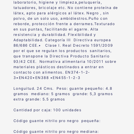
laboratorio, higie
ne
y
limpieza,
peluquería,
tatuadores,
bricolaje
etc. No contiene proteína de
látex, apto para alérgicos al látex. Negro , sin
polvo, de un solo uso, ambidiestros.Puño con
reborde, protección frente a derrames.Texturado
en sus puntas, facilitando el agarre. Alta
resistencia y durabilidad. Flexibilidad y
Adaptabilidad. Categoría III Directiva europea
86/686 CEE.• Clase I. Real Decreto 1591/2009
por el que se regulan los productos sanitarios,
que transpone la Directiva Producto Sanitario
93/42 CEE. Normativa alimentaria 10/2011 sobre
materiales plásticos destinados a entrar en
contacto con alimentos. EN374-1-2-
3•EN420•EN388 •EN455-1-2-3
Longuitud. 24 Cms. Peso: guante pequeño: 4.8
gramos mediano: 5 gramos grande: 5,3 gramos
extra grande: 5.5 gramos
Cantidad por caja: 100 unidades
Código guante nitrilo pro negro pequeña:
Código guante nitrilo pro negro mediana: