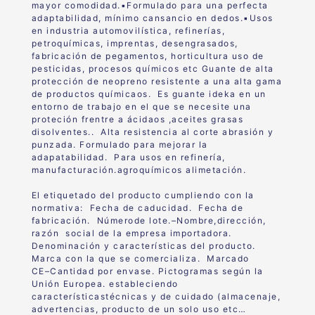
mayor comodidad.▪Formulado para una perfecta
adaptabilidad, mínimo cansancio en dedos.▪Usos
en industria automovilística, refinerías,
petroquímicas, imprentas, desengrasados,
fabricación de pegamentos, horticultura uso de
pesticidas, procesos químicos etc Guante de alta
protección de neopreno resistente a una alta gama
de productos químicaos. Es guante ideka en un
entorno de trabajo en el que se necesite una
proteción frentre a ácidaos ,aceites grasas
disolventes.. Alta resistencia al corte abrasión y
punzada. Formulado para mejorar la
adapatabilidad. Para usos en refinería,
manufacturación.agroquímicos alimetación.
El etiquetado del
produ
cto cumpliendo con la
normativa
:
Fecha de caducidad.
Fecha de
fabricación.
Número
de lote.
–
Nombre,
dirección,
razón
social de la empresa importadora.
Denominación y características del producto
.
Marca con la que se comercializa.
Marcado
CE
–
Cantidad
por envase.
Pictogramas según la
Unión Europea.
estableciendo
características
técnicas y de cuidado (almacenaje,
advertencias, producto de un solo uso etc…