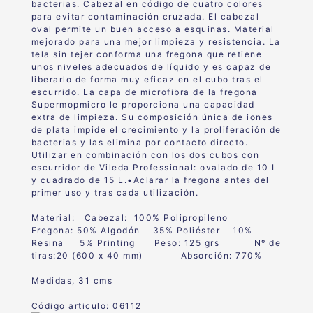
bacterias. Cabezal
en código de cuatro colores
para
evitar contaminación
cruzada. El
cabezal
oval permite
un buen acceso a
esquinas. Material
mejorado para una mejor limpieza y resistencia. La
tela sin tejer conforma una fregona que retiene
unos niveles adecuados de líquido y es capaz de
liberarlo de forma muy eficaz en el cubo tras el
escurrido. La capa de microfibra de la fregona
Supermopmicro le proporciona una capacidad
extra de limpieza. Su composición única de iones
de plata impide el crecimiento y la proliferación de
bacterias y las elimina por contacto directo.
Utilizar en combinación con los dos cubos con
escurridor de Vileda Professional: ovalado de 10 L
y cuadrado de 15 L.•Aclarar la fregona antes del
primer uso y tras cada utilización.
Material: C
abezal:
100% Polipropileno
Fregona: 5
0% Algodón
35% Poliéster
10%
Resina
5%
Printing
Peso:
125
grs
Nº de
tiras:
20 (600 x 40 mm)
Absorción:
770%
Medidas, 31 cms
Código articulo: 06112