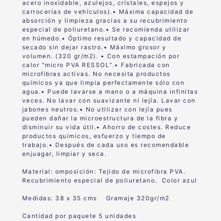
acero inoxidable, azulejos, cristales, espejos y
carrocerías de vehículos).• Máxima capacidad de
absorción y limpieza gracias a su recubrimiento
especial de poliuretano.• Se recomienda utilizar
en húmedo.• Óptimo resultado y capacidad de
secado sin dejar rastro.• Máximo grosor y
volumen. (320 gr/m2). • Con estampación por
calor “micro PVA RESSOL”.• Fabricada con
microfibras activas. No necesita productos
químicos ya que limpia perfectamente sólo con
agua.• Puede lavarse a mano o a máquina infinitas
veces. No lavar con suavizante ni lejía. Lavar con
jabones neutros.• No utilizar con lejía pues
pueden dañar la microestructura de la fibra y
disminuir su vida útil.• Ahorro de costes. Reduce
productos químicos, esfuerzo y tiempo de
trabajo.• Después de cada uso es recomendable
enjuagar, limpiar y seca.
Material:
omposición:
Tejido de microfibra PVA.
Recubrimiento especial de poliuretan
o. Color azul
Medidas: 38 x 35 cms Gramaje 320gr/m2
Cantidad por paquete 5 unidades