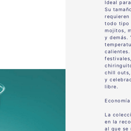
Ideal para
Su tamaño
requieren
todo tipo
mojitos, 
y demás. 
temperatu
calientes
festivales
chiringuit
chill out
y celebrac
libre.
Economía 
La colec
en la rec
al que se