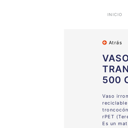
INICIO
Atrás
VASO
TRAN
500 
Vaso irro
reciclabl
troncocón
rPET (Tere
Es un mat