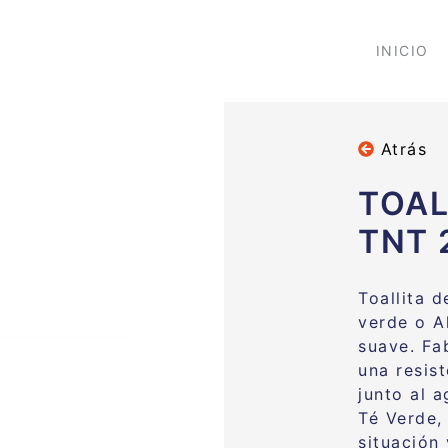
INICIO
Atrás
TOAL
TNT 
Toallita 
verde o A
suave. Fa
una resis
junto al 
Té Verde,
situación