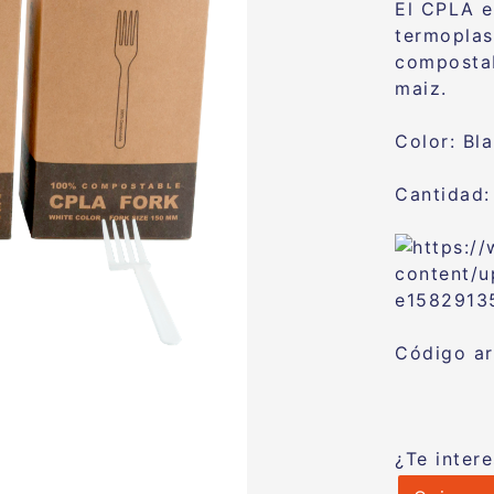
El CPLA e
termoplas
compostab
maiz.
Color: Bl
Cantidad:
Código ar
¿Te inter