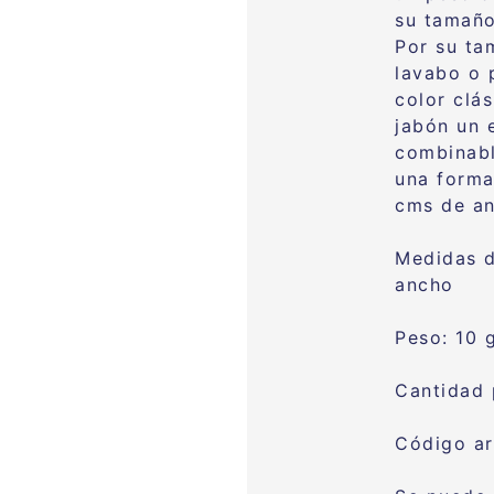
su tamaño
Por su ta
lavabo o 
color clá
jabón un 
combinable
una forma
cms de a
Medidas d
ancho
Peso: 10 
Cantidad 
Código ar