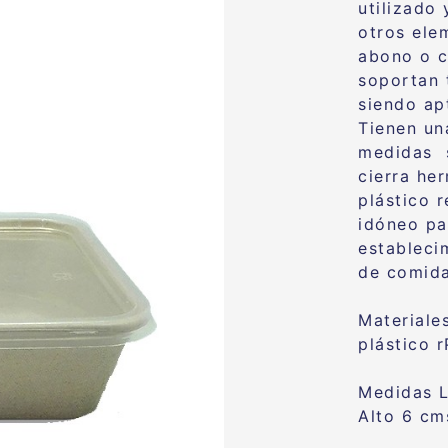
utilizado
otros ele
abono o 
soportan 
siendo ap
Tienen un
medidas s
cierra he
plástico 
idóneo pa
estableci
de comida
Materiale
plástico 
Medidas L
Alto 6 cm