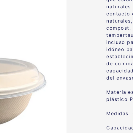
naturales
contacto 
naturales
compost. 
tempertau
incluso p
idóneo pa
estableci
de comida
capacidad
del envase
Materiale
plástico 
Medidas 
Capacida