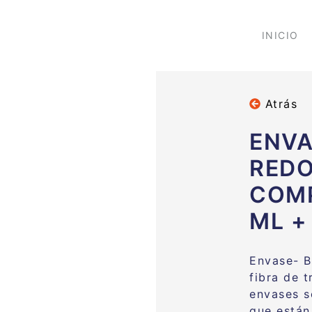
INICIO
Atrás
ENVA
RED
COMP
ML +
Envase- B
fibra de 
envases s
que están