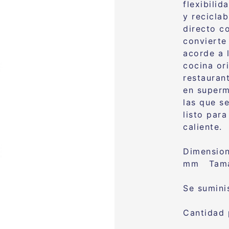
flexibili
y recicla
directo c
convierte
acorde a 
cocina ori
restauran
en superm
las que s
listo par
caliente.
Dimensio
mm Tama
Se sumini
Cantidad 