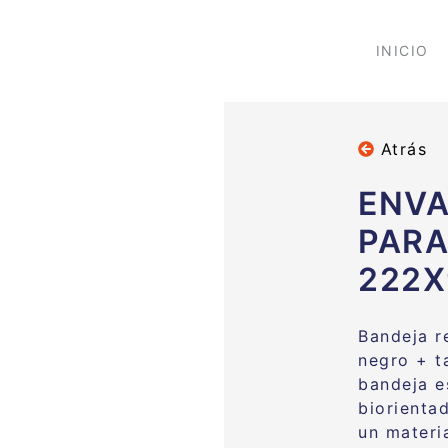
INICIO
Atrás
ENVA
PARA
222X
Bandeja r
negro + t
bandeja e
biorienta
un materi