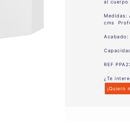
al cuerpo
Medidas: 
cms Profu
Acabado: 
Capacidad
REF PPA2
¿Te inter
¡Quiero 