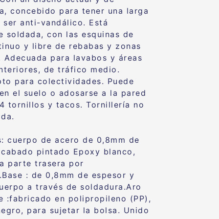
a, concebido para tener una larga
y ser anti-vandálico. Está
e soldada, con las esquinas de
tinuo y libre de rebabas y zonas
. Adecuada para lavabos y áreas
nteriores, de tráfico medio.
to para colectividades. Puede
en el suelo o adosarse a la pared
 tornillos y tacos. Tornillería no
ada.
s: cuerpo de acero de 0,8mm de
acabado pintado Epoxy blanco,
la parte trasera por
.Base : de 0,8mm de espesor y
cuerpo a través de soldadura.Aro
e :fabricado en polipropileno (PP),
negro, para sujetar la bolsa. Unido