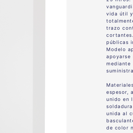
vanguardi
vida útil 
totalment
trazo con
cortantes
públicas i
Modelo ap
apoyarse 
mediante 4
suministr
Materiale
espesor, 
unido en 
soldadura
unida al 
basculant
de color 