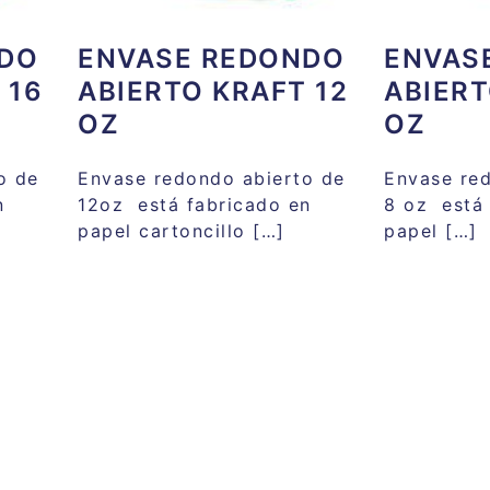
NDO
ENVASE REDONDO
ENVAS
 16
ABIERTO KRAFT 12
ABIERT
OZ
OZ
o de
Envase redondo abierto de
Envase re
n
12oz está fabricado en
8 oz está 
papel cartoncillo […]
papel […]