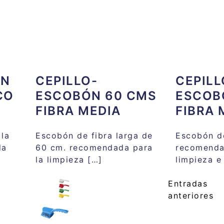
ON
CEPILLO-
CEPILL
CO
ESCOBÓN 60 CMS
ESCOB
FIBRA MEDIA
FIBRA 
la
Escobón de fibra larga de
Escobón de
da
60 cm. recomendada para
recomenda
la limpieza […]
limpieza e
Entradas
Navegac
anteriores
de