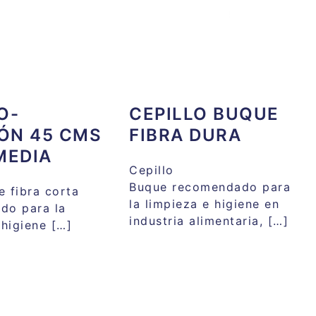
O-
CEPILLO BUQUE
ÓN 45 CMS
FIBRA DURA
MEDIA
Cepillo
Buque recomendado para
 fibra corta
la limpieza e higiene en
do para la
industria alimentaria, […]
 higiene […]
ión